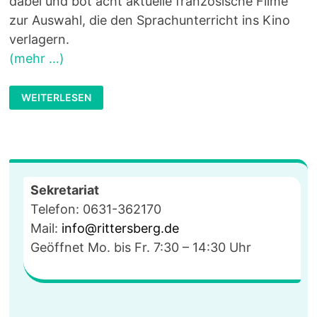
dabei und bot acht aktuelle französische Filme
zur Auswahl, die den Sprachunterricht ins Kino
verlagern.
(mehr …)
FRANZÖSISCHUNTERRICHT
WEITERLESEN
IM
KINO
Sekretariat
Telefon: 0631-362170
Mail:
info@rittersberg.de
Geöffnet Mo. bis Fr. 7:30 – 14:30 Uhr