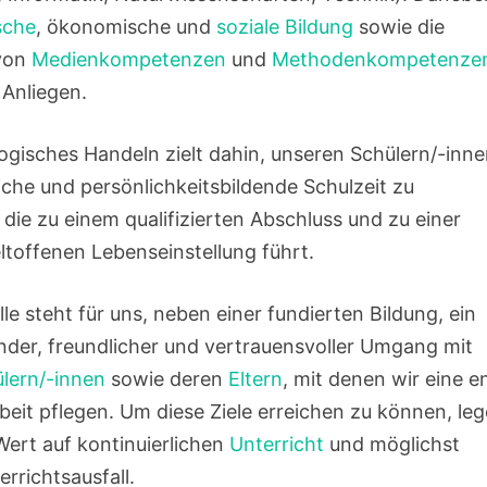
sche
, ökonomische und
soziale Bildung
sowie die
 von
Medienkompetenzen
und
Methodenkompetenze
 Anliegen.
gisches Handeln zielt dahin, unseren Schülern/-inne
iche und persönlichkeitsbildende Schulzeit zu
die zu einem qualifizierten Abschluss und zu einer
ltoffenen Lebenseinstellung führt.
lle steht für uns, neben einer fundierten Bildung, ein
der, freundlicher und vertrauensvoller Umgang mit
lern/-innen
sowie deren
Eltern
, mit denen wir eine e
it pflegen. Um diese Ziele erreichen zu können, le
Wert auf kontinuierlichen
Unterricht
und möglichst
rrichtsausfall.