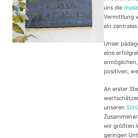
uns die
musi
Vermittlung
ein zentrales
Unser pädago
eine erfolgre
ermöglichen, 
positiven, we
An erster Ste
wertschätzen
unseren
Schü
Zusammenarbe
wir größten 
geringen Unte