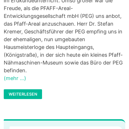
im Erdkundeunterricht. Umso größer war die
Freude, als die PFAFF-Areal-
Entwicklungsgesellschaft mbH (PEG) uns anbot,
das Pfaff-Areal anzuschauen. Herr Dr. Stefan
Kremer, Geschäftsführer der PEG empfing uns in
der ehemaligen, nun umgebauten
Hausmeisterloge des Haupteingangs,
(Königstraße), in der sich heute ein kleines Pfaff-
Nähmaschinen-Museum sowie das Büro der PEG
befinden.
(mehr …)
RITTERSBERGER
WEITERLESEN
PLANEN
BEI
PFAFF