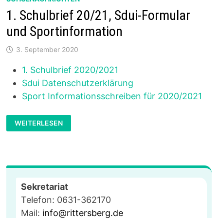
1. Schulbrief 20/21, Sdui-Formular
und Sportinformation
3. September 2020
1. Schulbrief 2020/2021
Sdui Datenschutzerklärung
Sport Informationsschreiben für 2020/2021
1.
WEITERLESEN
SCHULBRIEF
20/21,
SDUI-
FORMULAR
UND
SPORTINFORMATION
Sekretariat
Telefon: 0631-362170
Mail:
info@rittersberg.de