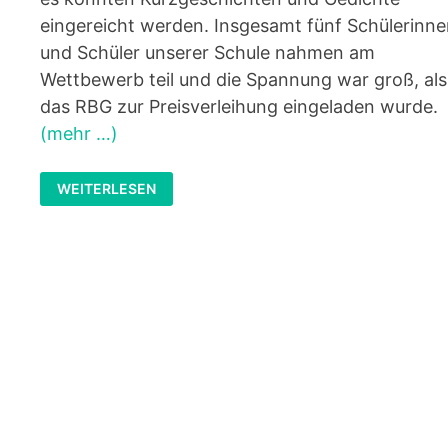
eingereicht werden. Insgesamt fünf Schülerinn
und Schüler unserer Schule nahmen am
Wettbewerb teil und die Spannung war groß, als
das RBG zur Preisverleihung eingeladen wurde.
(mehr …)
ERFOLG
WEITERLESEN
BEIM
SCHREIBWETTBEWERB
UM
DEN
SUSANNE-
FASCHON-
PREIS