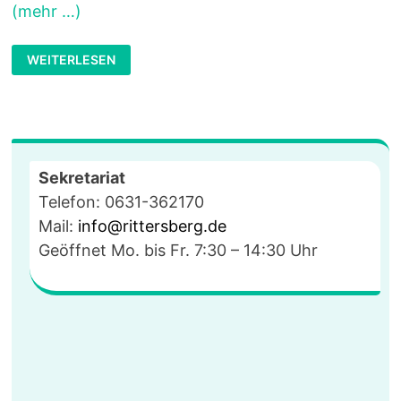
(mehr …)
VIELEN
WEITERLESEN
DANK
FÜR
EURE
SPENDE!
Sekretariat
Telefon: 0631-362170
Mail:
info@rittersberg.de
Geöffnet Mo. bis Fr. 7:30 – 14:30 Uhr