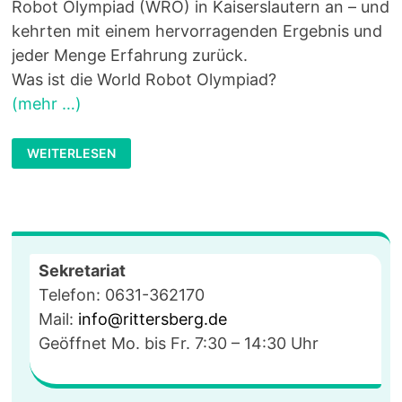
Robot Olympiad (WRO) in Kaiserslautern an – und
kehrten mit einem hervorragenden Ergebnis und
jeder Menge Erfahrung zurück.
Was ist die World Robot Olympiad?
(mehr …)
STARKER
WEITERLESEN
2.
PLATZ
BEI
DER
WORLD
ROBOT
OLYMPIAD
2026
IN
Sekretariat
KAISERSLAUTERN
Telefon: 0631-362170
Mail:
info@rittersberg.de
Geöffnet Mo. bis Fr. 7:30 – 14:30 Uhr