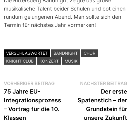
Die Rittersberg Bandnight zeigte das große
musikalische Talent beider Schulen und bot einen
rundum gelungenen Abend. Man sollte sich den
Termin für nächstes Jahr vormerken!
VERSCHLAGWORTET
BANDNIGHT
CHOR
KNIGHT CLUB
KONZERT
MUSIK
Beitragsnavigation
Vorheriger
N
VORHERIGER BEITRAG
NÄCHSTER BEITRAG
Beitrag:
B
75 Jahre EU-
Der erste
Integrationsprozess
Spatenstich – der
– Vortrag für die 10.
Grundstein für
Klassen
unsere Zukunft