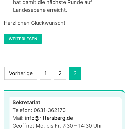
hat damit die nächste Runde auf
Landesebene erreicht.
Herzlichen Glückwunsch!
SCHÜLER
WEITERLESEN
DES
RITTERSBERGS
BEI
WETTBEWERBEN
ERFOLGREICH
Seitennummerierung
Vorherige
1
2
3
der
Beiträge
Sekretariat
Telefon: 0631-362170
Mail:
info@rittersberg.de
Geöffnet Mo. bis Fr. 7:30 – 14:30 Uhr