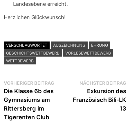
Landesebene erreicht.
Herzlichen Glückwunsch!
VERSCHLAGWORTET
AUSZEICHNUNG
EHRUNG
GESCHICHTSWETTBEWERB
VORLESEWETTBEWERB
WETTBEWERB
Beitragsnavigation
Vorheriger
N
VORHERIGER BEITRAG
NÄCHSTER BEITRAG
Beitrag:
B
Die Klasse 6b des
Exkursion des
Gymnasiums am
Französisch Bili-LK
Rittersberg im
13
Tigerenten Club