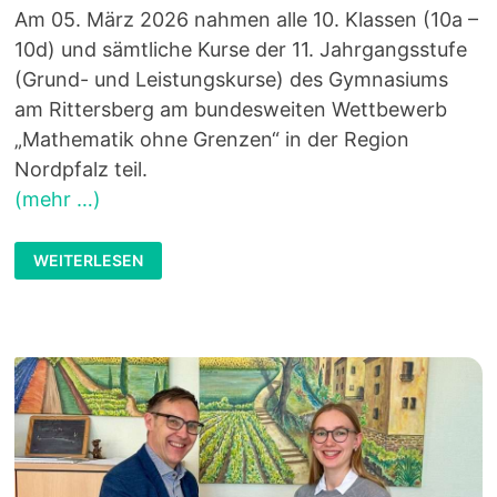
Am 05. März 2026 nahmen alle 10. Klassen (10a –
10d) und sämtliche Kurse der 11. Jahrgangsstufe
(Grund- und Leistungskurse) des Gymnasiums
am Rittersberg am bundesweiten Wettbewerb
„Mathematik ohne Grenzen“ in der Region
Nordpfalz teil.
(mehr …)
AUSGEZEICHNETES
WEITERLESEN
TEAMWORK:
ERFOLG
DER
10C
BEIM
WETTBEWERB
„MATHEMATIK
OHNE
GRENZEN“
2026