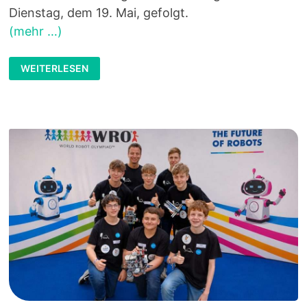
Dienstag, dem 19. Mai, gefolgt.
(mehr …)
RITTERSBERG
WEITERLESEN
RICHTET
LANDESENTSCHEID
DES
VORLESEWETTBEWERBS
2026
AUS