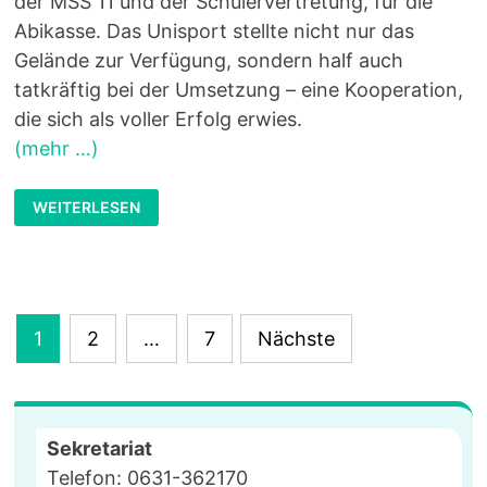
der MSS 11 und der Schülervertretung, für die
Abikasse. Das Unisport stellte nicht nur das
Gelände zur Verfügung, sondern half auch
tatkräftig bei der Umsetzung – eine Kooperation,
die sich als voller Erfolg erwies.
(mehr …)
ASG
WEITERLESEN
VS
RBG:
DAS
SCHULDERBY
2025
Seitennummerierung
1
2
…
7
Nächste
der
Beiträge
Sekretariat
Telefon: 0631-362170