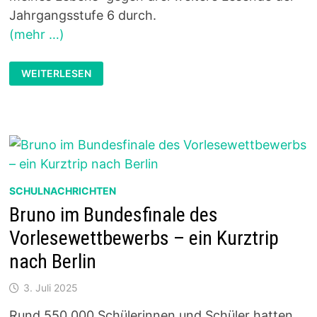
Jahrgangsstufe 6 durch.
(mehr …)
MARLENE
WEITERLESEN
SCHULZ
(6A)
GEWINNT
DEN
SCHULENTSCHEID
AM
RBG
SCHULNACHRICHTEN
Bruno im Bundesfinale des
Vorlesewettbewerbs – ein Kurztrip
nach Berlin
3. Juli 2025
Rund 550 000 Schülerinnen und Schüler hatten