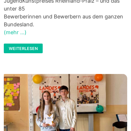
JugendKunstpreises Rheinland-Pfalz – und das
unter 85
Bewerberinnen und Bewerbern aus dem ganzen
Bundesland.
(mehr …)
SCHÜLERIN
WEITERLESEN
DES
KUNST
LKS
GEWINNT
DEN
ALEXANDRA-
LANG-
JUGENDKUNSTPREIS
RLP
2026