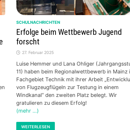
SCHULNACHRICHTEN
Erfolge beim Wettbewerb Jugend
e
forscht
27. Februar 2025
Luise Hemmer und Lana Ohliger (Jahrgangsst
11) haben beim Regionalwettbewerb in Mainz 
Fachgebiet Technik mit ihrer Arbeit „Entwickl
en
von Flugzeugflügeln zur Testung in einem
Windkanal“ den zweiten Platz belegt. Wir
gratulieren zu diesem Erfolg!
(mehr …)
ERFOLGE
WEITERLESEN
BEIM