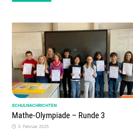
BRUNO
(6C)
GEWINNT
DIE
NÄCHSTE
RUNDE
SCHULNACHRICHTEN
Mathe-Olympiade – Runde 3
3. Februar 2025