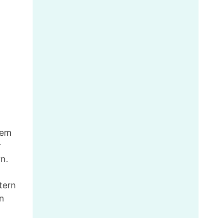
dem
r
n.
tern
rn