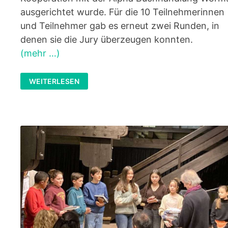
ausgerichtet wurde. Für die 10 Teilnehmerinnen
und Teilnehmer gab es erneut zwei Runden, in
denen sie die Jury überzeugen konnten.
(mehr …)
VORLESEWETTBEWERB:
WEITERLESEN
BRUNO
(6C)
ENTSCHEIDET
AUCH
DIE
NÄCHSTE
RUNDE
FÜR
SICH