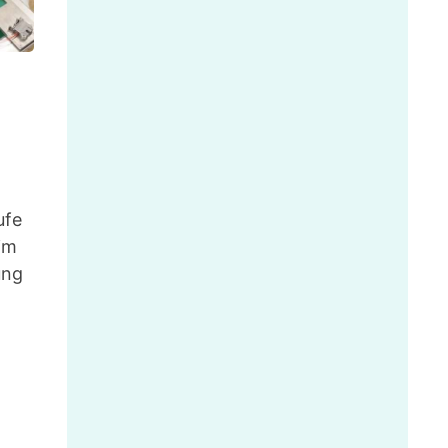
ufe
im
ung