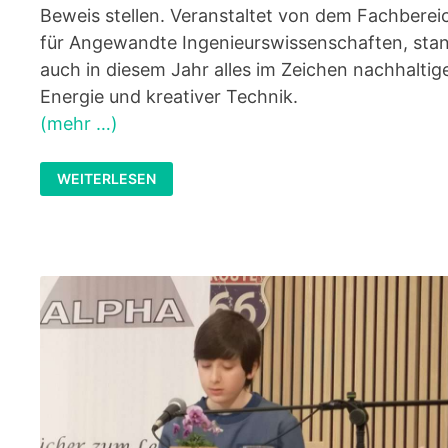
Beweis stellen. Veranstaltet von dem Fachberei
für Angewandte Ingenieurswissenschaften, sta
auch in diesem Jahr alles im Zeichen nachhaltig
Energie und kreativer Technik.
(mehr …)
LAUTRER
WEITERLESEN
SOLAR
POWER
COMPETITION:
RITTERSBERG-
TEAM
ERREICHT
EINEN
ERFOLGREICHEN
3.
PLATZ