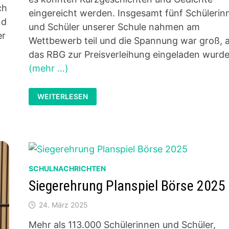
ch
eingereicht werden. Insgesamt fünf Schülerin
nd
und Schüler unserer Schule nahmen am
er
Wettbewerb teil und die Spannung war groß, a
das RBG zur Preisverleihung eingeladen wurde
(mehr …)
ERFOLG
WEITERLESEN
BEIM
SCHREIBWETTBEWERB
UM
DEN
SUSANNE-
FASCHON-
PREIS
SCHULNACHRICHTEN
Siegerehrung Planspiel Börse 2025
24. März 2025
Mehr als 113.000 Schülerinnen und Schüler,