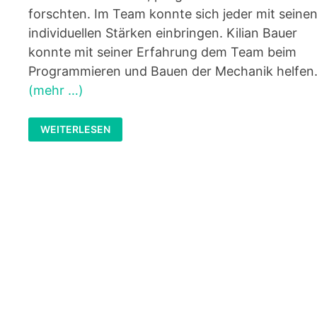
forschten. Im Team konnte sich jeder mit seine
individuellen Stärken einbringen. Kilian Bauer
konnte mit seiner Erfahrung dem Team beim
Programmieren und Bauen der Mechanik helfen
(mehr …)
ROBOTICS
WEITERLESEN
AG
BEI
DER
FIRST
LEGO
LEAGUE