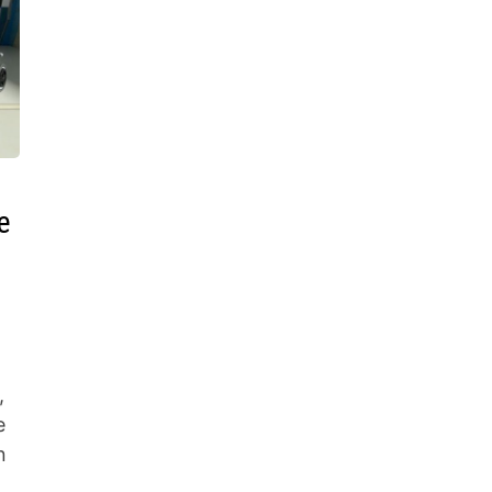
e
,
e
n