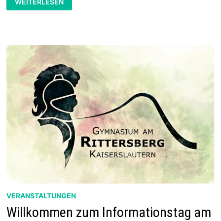
WEITERLESEN
ZUM
INFORMATIONSTAG
AM
SAMSTAG,
16.11.2024
VERANSTALTUNGEN
Willkommen zum Informationstag am