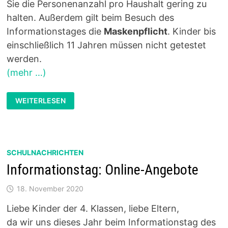
Sie die Personenanzahl pro Haushalt gering zu
halten. Außerdem gilt beim Besuch des
Informationstages die
Maskenpflicht
. Kinder bis
einschließlich 11 Jahren müssen nicht getestet
werden.
(mehr …)
ANMELDUNG
WEITERLESEN
ZUM
INFORMATIONSTAG
AM
19.
BZW.
20.11.
SCHULNACHRICHTEN
Informationstag: Online-Angebote
18. November 2020
Liebe Kinder der 4. Klassen, liebe Eltern,
da wir uns dieses Jahr beim Informationstag des