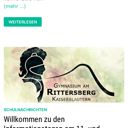
(mehr …)
WILLKOMMEN
WEITERLESEN
ZUM
INFORMATIONSTAG
AM
SAMSTAG,
25.11.2023
SCHULNACHRICHTEN
Willkommen zu den