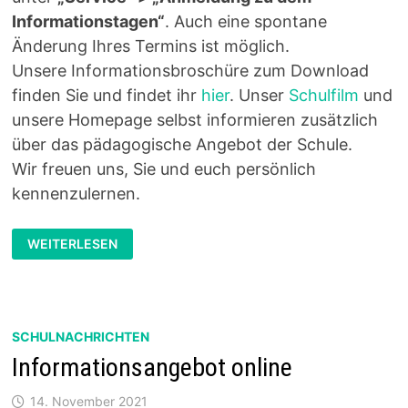
Informationstagen“
. Auch eine spontane
Änderung Ihres Termins ist möglich.
Unsere Informationsbroschüre zum Download
finden Sie und findet ihr
hier
. Unser
Schulfilm
und
unsere Homepage selbst informieren zusätzlich
über das pädagogische Angebot der Schule.
Wir freuen uns, Sie und euch persönlich
kennenzulernen.
WILLKOMMEN
WEITERLESEN
ZU
DEN
INFORMATIONSTAGEN
AM
11.
UND
12.11.2022
SCHULNACHRICHTEN
IN
PRÄSENZ
Informationsangebot online
14. November 2021