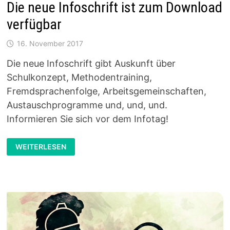
Die neue Infoschrift ist zum Download
verfügbar
16. November 2017
Die neue Infoschrift gibt Auskunft über
Schulkonzept, Methodentraining,
Fremdsprachenfolge, Arbeitsgemeinschaften,
Austauschprogramme und, und, und.
Informieren Sie sich vor dem Infotag!
DIE
WEITERLESEN
NEUE
INFOSCHRIFT
IST
ZUM
DOWNLOAD
VERFÜGBAR