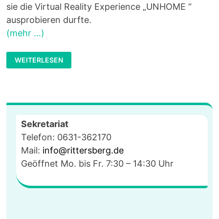
sie die Virtual Reality Experience „UNHOME “
ausprobieren durfte.
(mehr …)
PERSPEKTIVWECHSEL
WEITERLESEN
DURCH
VR:
DIE
KLASSE
9A
TESTET
„UNHOME“
IM
42KAISERSLAUTERN
Sekretariat
Telefon: 0631-362170
Mail:
info@rittersberg.de
Geöffnet Mo. bis Fr. 7:30 – 14:30 Uhr