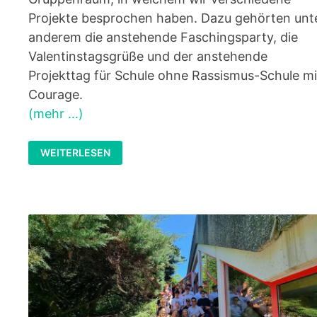
Projekte besprochen haben. Dazu gehörten unt
anderem die anstehende Faschingsparty, die
Valentinstagsgrüße und der anstehende
Projekttag für Schule ohne Rassismus-Schule mi
Courage.
(mehr …)
TEAMGEIST
WEITERLESEN
TRIFFT
TATKRAFT
–
UNSERE
INTENSIVTAGE
IN
PIRMASENS