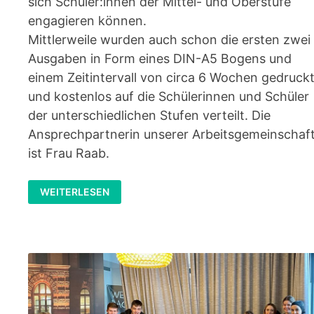
sich Schüler:innen der Mittel- und Oberstufe
engagieren können.
Mittlerweile wurden auch schon die ersten zwei
Ausgaben in Form eines DIN-A5 Bogens und
einem Zeitintervall von circa 6 Wochen gedruck
und kostenlos auf die Schülerinnen und Schüler
der unterschiedlichen Stufen verteilt. Die
Ansprechpartnerin unserer Arbeitsgemeinschaf
ist Frau Raab.
SCHÜLERZEITUNG
WEITERLESEN
DES
RITTERSBERGS:
RBGOSSIP