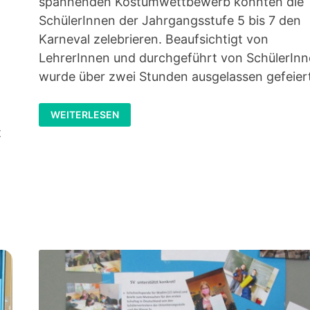
spannenden Kostümwettbewerb konnten die
SchülerInnen der Jahrgangsstufe 5 bis 7 den
Karneval zelebrieren. Beaufsichtigt von
LehrerInnen und durchgeführt von SchülerIn
t
wurde über zwei Stunden ausgelassen gefeier
SV
WEITERLESEN
FASCHINGSPARTY
DER
t
5.
BIS
7.
KLASSE
AM
16.02.23