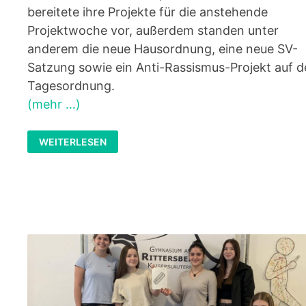
bereitete ihre Projekte für die anstehende
Projektwoche vor, außerdem standen unter
anderem die neue Hausordnung, eine neue SV-
Satzung sowie ein Anti-Rassismus-Projekt auf d
Tagesordnung.
(mehr …)
TEAMGEIST
WEITERLESEN
TRIFFT
TATKRAFT
–
UNSERE
INTENSIVTAGE
IN
SAARBRÜCKEN