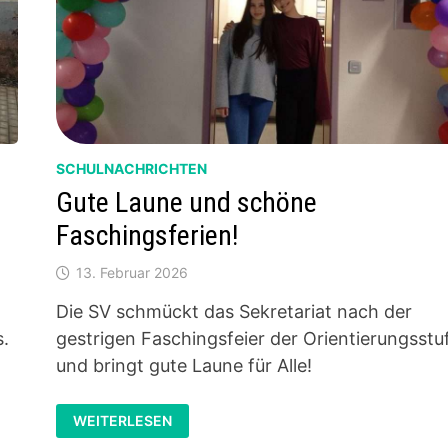
SCHULNACHRICHTEN
Gute Laune und schöne
Faschingsferien!
13. Februar 2026
Die SV schmückt das Sekretariat nach der
s.
gestrigen Faschingsfeier der Orientierungsstu
und bringt gute Laune für Alle!
GUTE
WEITERLESEN
LAUNE
UND