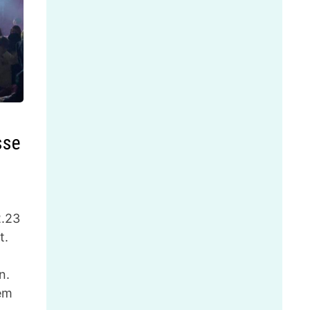
sse
2.23
t.
n.
nem