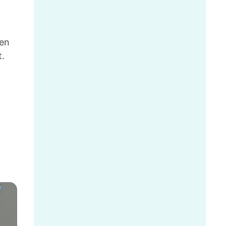
nen
t.