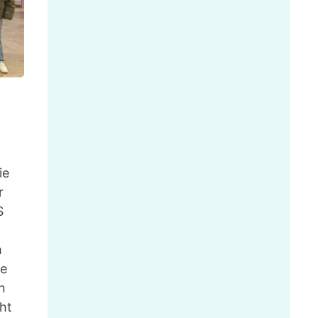
ie
r
S
m
te
n
ht