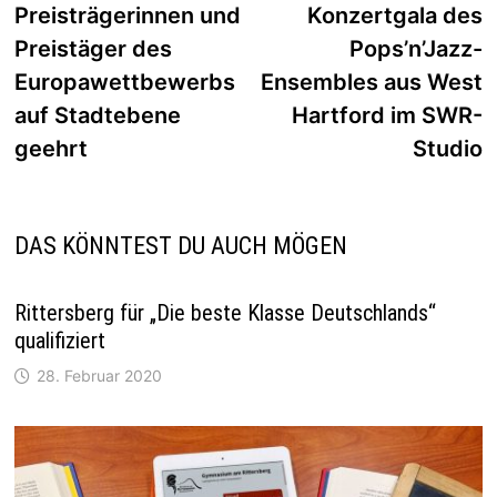
Beitrag:
B
Preisträgerinnen und
Konzertgala des
Preistäger des
Pops’n’Jazz-
Europawettbewerbs
Ensembles aus West
auf Stadtebene
Hartford im SWR-
geehrt
Studio
DAS KÖNNTEST DU AUCH MÖGEN
Rittersberg für „Die beste Klasse Deutschlands“
qualifiziert
28. Februar 2020