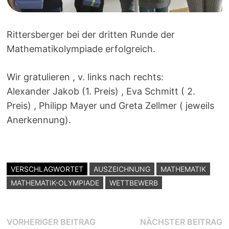
Rittersberger bei der dritten Runde der
Mathematikolympiade erfolgreich.
Wir gratulieren , v. links nach rechts:
Alexander Jakob (1. Preis) , Eva Schmitt ( 2.
Preis) , Philipp Mayer und Greta Zellmer ( jeweils
Anerkennung).
VERSCHLAGWORTET
AUSZEICHNUNG
MATHEMATIK
MATHEMATIK-OLYMPIADE
WETTBEWERB
Beitragsnavigation
Vorheriger
N
VORHERIGER BEITRAG
NÄCHSTER BEITRAG