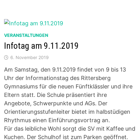
ZUKÜNFTIGEN
FÜNFTEN
KLASSEN
VOM
10.
BIS
12.
FEBRUAR
VERANSTALTUNGEN
2020
Infotag am 9.11.2019
6. November 2019
Am Samstag, den 9.11.2019 findet von 9 bis 13
Uhr der Informationstag des Rittersberg
Gymnasiums für die neuen Fünftklässler und ihre
Eltern statt. Die Schule präsentiert ihre
Angebote, Schwerpunkte und AGs. Der
Orientierungsstufenleiter bietet im halbstüdigen
Rhythmus einen Einführungsvortrag an.
Für das leibliche Wohl sorgt die SV mit Kaffee und
Kuchen. Der Schulhof ist zum Parken geöffnet.