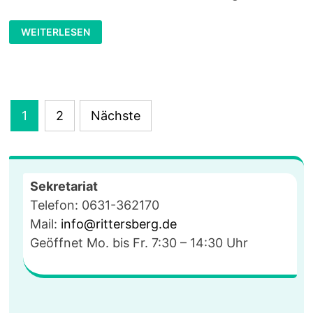
INFOTAG
WEITERLESEN
AM
9.11.2019
Seitennummerierung
1
2
Nächste
der
Beiträge
Sekretariat
Telefon: 0631-362170
Mail:
info@rittersberg.de
Geöffnet Mo. bis Fr. 7:30 – 14:30 Uhr