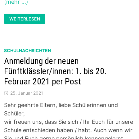
(mehr …)
ANMELDUNG
WEITERLESEN
ZUM
INFORMATIONSTAG
AM
19.
BZW.
20.11.
SCHULNACHRICHTEN
Anmeldung der neuen
Fünftklässler/innen: 1. bis 20.
Februar 2021 per Post
25. Januar 2021
Sehr geehrte Eltern, liebe Schülerinnen und
Schüler,
wir freuen uns, dass Sie sich / Ihr Euch für unsere
Schule entschieden haben / habt. Auch wenn wir
Sie und Euch gerne persönlich kennengelernt