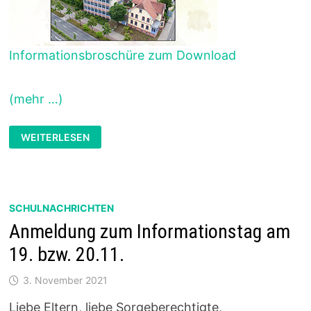
Informationsbroschüre zum Download
(mehr …)
INFORMATIONSANGEBOT
WEITERLESEN
ONLINE
SCHULNACHRICHTEN
Anmeldung zum Informationstag am
19. bzw. 20.11.
3. November 2021
Liebe Eltern, liebe Sorgeberechtigte,