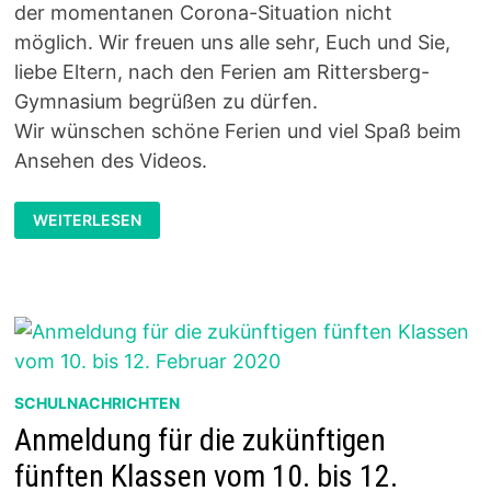
der momentanen Corona-Situation nicht
möglich. Wir freuen uns alle sehr, Euch und Sie,
liebe Eltern, nach den Ferien am Rittersberg-
Gymnasium begrüßen zu dürfen.
Wir wünschen schöne Ferien und viel Spaß beim
Ansehen des Videos.
BEGRÜSSUNGSVIDEO F
WEITERLESEN
ÜR D
IE N
EUEN 5
. K
LASSEN
SCHULNACHRICHTEN
Anmeldung für die zukünftigen
fünften Klassen vom 10. bis 12.