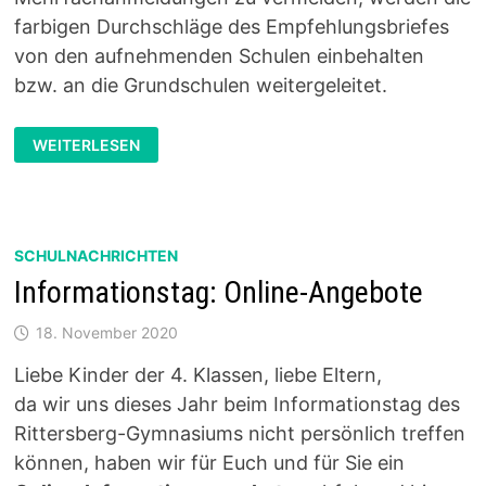
farbigen Durchschläge des Empfehlungsbriefes
von den aufnehmenden Schulen einbehalten
bzw. an die Grundschulen weitergeleitet.
ANMELDUNG
WEITERLESEN
DER
NEUEN
FÜNFTKLÄSSLER/INNEN:
1.
BIS
20.
FEBRUAR
SCHULNACHRICHTEN
2021
PER
Informationstag: Online-Angebote
POST
18. November 2020
Liebe Kinder der 4. Klassen, liebe Eltern,
da wir uns dieses Jahr beim Informationstag des
Rittersberg-Gymnasiums nicht persönlich treffen
können, haben wir für Euch und für Sie ein