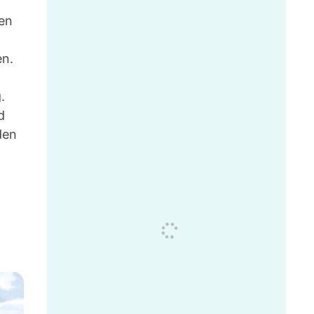
ren
en.
.
d
den