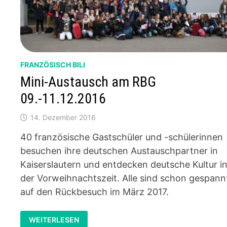
FRANZÖSISCH BILI
Mini-Austausch am RBG
09.-11.12.2016
14. Dezember 2016
40 französische Gastschüler und -schülerinnen
besuchen ihre deutschen Austauschpartner in
Kaiserslautern und entdecken deutsche Kultur i
der Vorweihnachtszeit. Alle sind schon gespann
auf den Rückbesuch im März 2017.
MINI-
WEITERLESEN
AUSTAUSCH