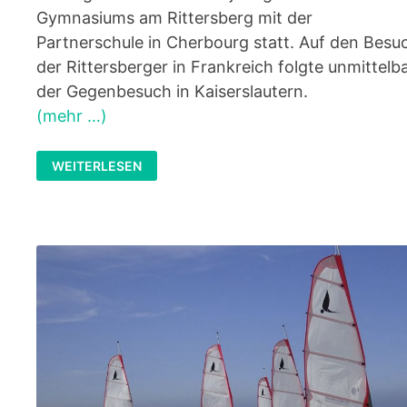
Gymnasiums am Rittersberg mit der
Partnerschule in Cherbourg statt. Auf den Besu
der Rittersberger in Frankreich folgte unmittelb
der Gegenbesuch in Kaiserslautern.
(mehr …)
CHERBOURG-
WEITERLESEN
AUSTAUSCH
2019