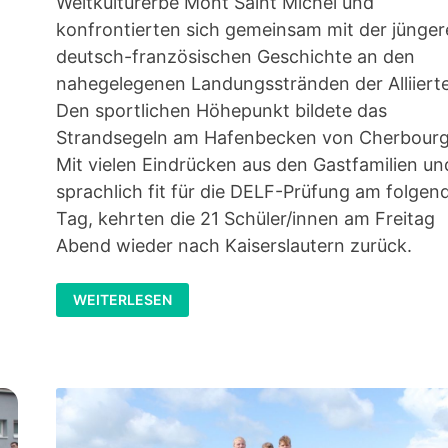
Weltkulturerbe Mont Saint Michel und
konfrontierten sich gemeinsam mit der jünge
deutsch-französischen Geschichte an den
nahegelegenen Landungsstränden der Alliiert
Den sportlichen Höhepunkt bildete das
Strandsegeln am Hafenbecken von Cherbourg
Mit vielen Eindrücken aus den Gastfamilien un
sprachlich fit für die DELF-Prüfung am folgen
Tag, kehrten die 21 Schüler/innen am Freitag
Abend wieder nach Kaiserslautern zurück.
SCHÜLERAUSTAUSCH
WEITERLESEN
MIT
CHERBOURG
BEGEISTERT
DIE
JUGENDLICHEN
DER
10.
UND
11.
KLASSE