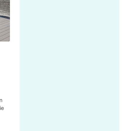
en
ie