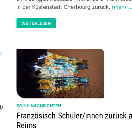
in der Küstenstadt Cherbourg zurück.
(mehr …
MSS
WEITERLESEN
AUSTAUSCH
CHERBOURG–
WIEDER
EIN
VOLLER
ERFOLG!
SCHULNACHRICHTEN
rb
Französisch-Schüler/innen zurück 
Reims