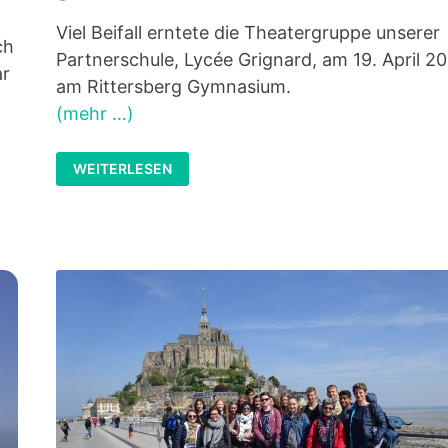
Viel Beifall erntete die Theatergruppe unserer
ch
Partnerschule, Lycée Grignard, am 19. April 2
ar
am Rittersberg Gymnasium.
(mehr …)
PREMIERE
WEITERLESEN
DES
STÜCKES
„AMORS
FOUS“
VON
MICHEL
AZAMA