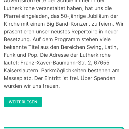
Adventskonzerte der Schule immer in der
Lutherkirche veranstaltet haben, hat uns die
Pfarrei eingeladen, das 50-jährige Jubiläum der
Kirche mit einem Big Band-Konzert zu feiern. Wir
präsentieren unser neustes Repertoire in neuer
Besetzung. Auf dem Programm stehen viele
bekannte Titel aus den Bereichen Swing, Latin,
Funk und Pop. Die Adresse der Lutherkirche
lautet: Franz-Xaver-Baumann-Str. 2, 67655
Kaiserslautern. Parkmöglichkeiten bestehen am
Messeplatz. Der Eintritt ist frei. Über Spenden
würden wir uns freuen.
KONZERT
WEITERLESEN
DER
RITTERSBERG
BIG
BAND
ZUM
50-
JÄHRIGEN