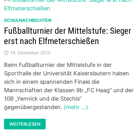
SCHULNACHRICHTEN
Fußballturnier der Mittelstufe: Sieger
erst nach Elfmeterschießen
19. Dezember 2015
Beim Fußballturnier der Mittelstufe in der
Sporthalle der Universität Kaiserslautern haben
sich in einem spannenden Finale die
Mannschaften der Klassen 9b „FC Haag“ und der
10B „Yennick und die Stechis“
gegenübergestanden.
(mehr …)
FUSSBALLTURNIER D
WEITERLESEN
ER M
ITTELSTUFE: S
IEGER E
RST N