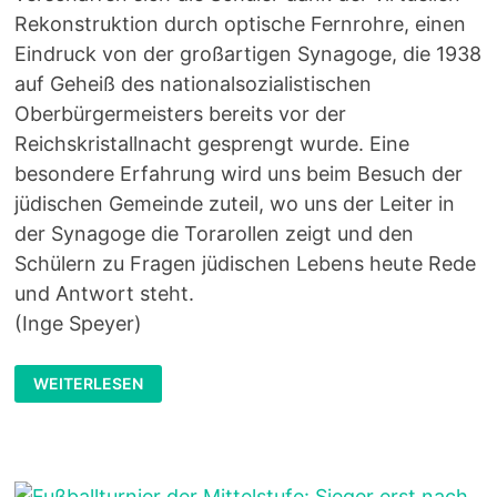
Rekonstruktion durch optische Fernrohre, einen
Eindruck von der großartigen Synagoge, die 1938
auf Geheiß des nationalsozialistischen
Oberbürgermeisters bereits vor der
Reichskristallnacht gesprengt wurde. Eine
besondere Erfahrung wird uns beim Besuch der
jüdischen Gemeinde zuteil, wo uns der Leiter in
der Synagoge die Torarollen zeigt und den
Schülern zu Fragen jüdischen Lebens heute Rede
und Antwort steht.
(Inge Speyer)
UNTERRICHT
WEITERLESEN
AM
ANDEREN
ORT
–
SCHÜLER/INNEN
AUF
SPURENSUCHE