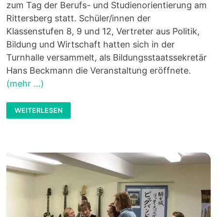
zum Tag der Berufs- und Studienorientierung am
Rittersberg statt. Schüler/innen der
Klassenstufen 8, 9 und 12, Vertreter aus Politik,
Bildung und Wirtschaft hatten sich in der
Turnhalle versammelt, als Bildungsstaatssekretär
Hans Beckmann die Veranstaltung eröffnete.
(mehr …)
TAG
WEITERLESEN
DER
STUDIEN-
UND
BERUFSORIENTIERUNG
AM
2.2.2016