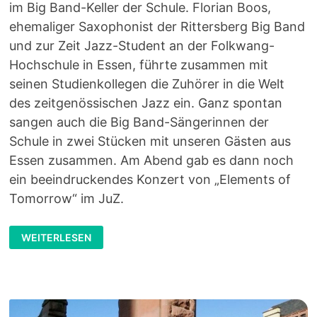
im Big Band-Keller der Schule. Florian Boos,
ehemaliger Saxophonist der Rittersberg Big Band
und zur Zeit Jazz-Student an der Folkwang-
Hochschule in Essen, führte zusammen mit
seinen Studienkollegen die Zuhörer in die Welt
des zeitgenössischen Jazz ein. Ganz spontan
sangen auch die Big Band-Sängerinnen der
Schule in zwei Stücken mit unseren Gästen aus
Essen zusammen. Am Abend gab es dann noch
ein beeindruckendes Konzert von „Elements of
Tomorrow“ im JuZ.
ELEMENTS
WEITERLESEN
OF
TOMORROW
–
GESPRÄCHSKONZERT
AM
RITTERSBERG