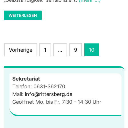
„EXPEDITION
WEITERLESEN
GRÜNDUNG“
IM
BUSINESS
+
INNOVATION
CENTER
Seitennummerierung
Vorherige
1
…
9
10
der
Beiträge
Sekretariat
Telefon: 0631-362170
Mail:
info@rittersberg.de
Geöffnet Mo. bis Fr. 7:30 – 14:30 Uhr