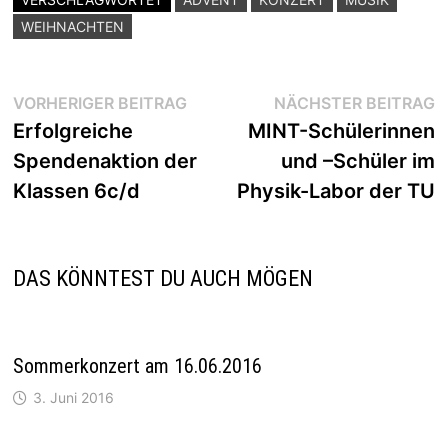
WEIHNACHTEN
Beitragsnavigation
Vorheriger
N
VORHERIGER BEITRAG
NÄCHSTER BEITRAG
Beitrag:
B
Erfolgreiche
MINT-Schülerinnen
Spendenaktion der
und –Schüler im
Klassen 6c/d
Physik-Labor der TU
DAS KÖNNTEST DU AUCH MÖGEN
Sommerkonzert am 16.06.2016
3. Juni 2016