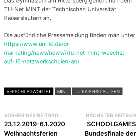
Das Gymnasium am Rittersberg gehört nun dem
TU-Net MINT der Technischen Universität
Kaiserslautern an.
Die ausführliche Pressemeldung finden man unter
https://www.uni-kl.de/pr-
marketing/news/news///tu-net-mint-waechst-
auf-16-netzwerkschulen-an/
VERSCHLAGWORTET
MINT
TU KAISERSLAUTERN
Beitragsnavigation
Vorheriger
N
VORHERIGER BEITRAG
NÄCHSTER BEITRAG
Beitrag:
B
23.12.2019-6.1.2020
SCHOOLGAMES
Weihnachtsferien
Bundesfinale der