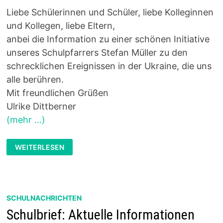
Liebe Schülerinnen und Schüler, liebe Kolleginnen
und Kollegen, liebe Eltern,
anbei die Information zu einer schönen Initiative
unseres Schulpfarrers Stefan Müller zu den
schrecklichen Ereignissen in der Ukraine, die uns
alle berühren.
Mit freundlichen Grüßen
Ulrike Dittberner
(mehr …)
DIGITALE
WEITERLESEN
GEBETSWAND
–
FRIEDEN
FÜR
DIE
UKRAINE
SCHULNACHRICHTEN
Schulbrief: Aktuelle Informationen