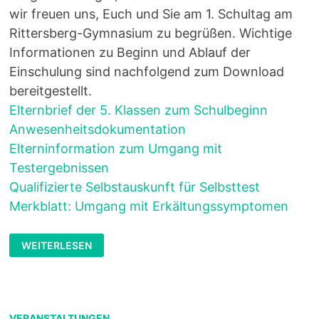
wir freuen uns, Euch und Sie am 1. Schultag am
Rittersberg-Gymnasium zu begrüßen. Wichtige
Informationen zu Beginn und Ablauf der
Einschulung sind nachfolgend zum Download
bereitgestellt.
Elternbrief der 5. Klassen zum Schulbeginn
Anwesenheitsdokumentation
Elterninformation zum Umgang mit
Testergebnissen
Qualifizierte Selbstauskunft für Selbsttest
Merkblatt: Umgang mit Erkältungssymptomen
INFORMATIONEN
WEITERLESEN
FÜR
DIE
NEUEN
5.
KLASSEN
VERANSTALTUNGEN