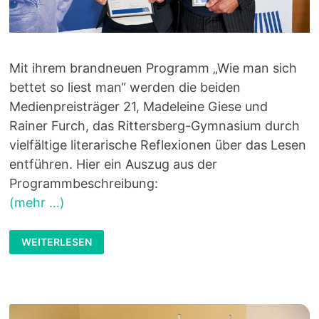
Mit ihrem brandneuen Programm „Wie man sich
bettet so liest man“ werden die beiden
Medienpreisträger 21, Madeleine Giese und
Rainer Furch, das Rittersberg-Gymnasium durch
vielfältige literarische Reflexionen über das Lesen
entführen. Hier ein Auszug aus der
Programmbeschreibung:
(mehr …)
LESELUST
WEITERLESEN
„WORTLAUT“
–
EIN
DRAMATISCHES
LESEDUETT.
AKTION
RBG:
TAGE