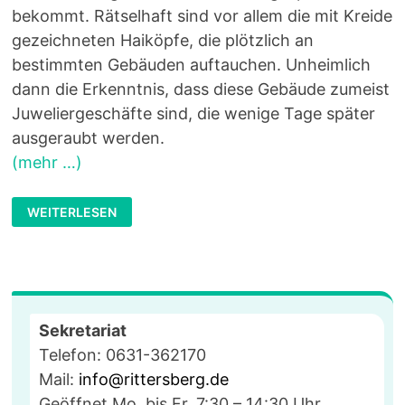
bekommt. Rätselhaft sind vor allem die mit Kreide
gezeichneten Haiköpfe, die plötzlich an
bestimmten Gebäuden auftauchen. Unheimlich
dann die Erkenntnis, dass diese Gebäude zumeist
Juweliergeschäfte sind, die wenige Tage später
ausgeraubt werden.
(mehr …)
„HAI-
WEITERLESEN
ALARM“
MIT
CHRISTINA
BACHER
–
TAGE
DES
LESENS
IN
Sekretariat
RHEINLAND-
PFALZ
Telefon: 0631-362170
Mail:
info@rittersberg.de
Geöffnet Mo. bis Fr. 7:30 – 14:30 Uhr