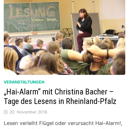
DES
LESENS
IN
RHEINLANDPFALZ
VOM
21.11.
–
26.11.21
VERANSTALTUNGEN
„Hai-Alarm“ mit Christina Bacher –
Tage des Lesens in Rheinland-Pfalz
20. November 2018
Lesen verleiht Flügel oder verursacht Hai-Alarm!,