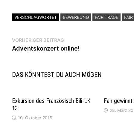
VERSCHLAGWORTET
BEWERBUNG
FAIR TRADE
FAI
Beitragsnavigation
Vorheriger
VORHERIGER BEITRAG
Beitrag:
Adventskonzert online!
DAS KÖNNTEST DU AUCH MÖGEN
Exkursion des Französisch Bili-LK
Fair gewinnt
13
28. März 2
10. Oktober 2015