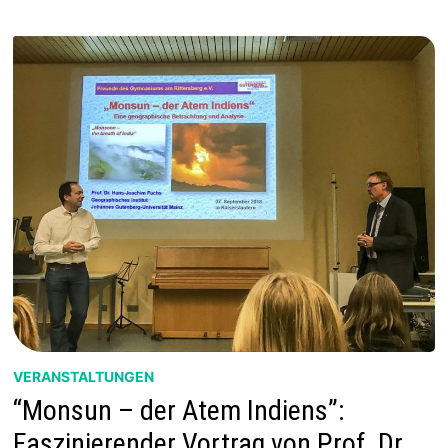
TO
CHANGE“
–
KLIMATAG
AM
5.3.24
VERANSTALTUNGEN
“Monsun – der Atem Indiens”:
Faszinierender Vortrag von Prof. Dr.