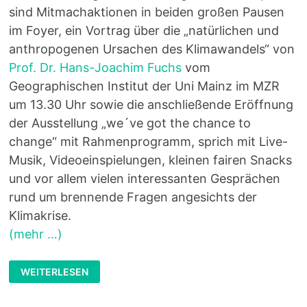
sind Mitmachaktionen in beiden großen Pausen
im Foyer, ein Vortrag über die „natürlichen und
anthropogenen Ursachen des Klimawandels“ von
Prof. Dr. Hans-Joachim Fuchs
vom
Geographischen Institut der Uni Mainz im MZR
um 13.30 Uhr sowie die anschließende Eröffnung
der Ausstellung „we´ve got the chance to
change“ mit Rahmenprogramm, sprich mit Live-
Musik, Videoeinspielungen, kleinen fairen Snacks
und vor allem vielen interessanten Gesprächen
rund um brennende Fragen angesichts der
Klimakrise.
(mehr …)
„WE
WEITERLESEN
´VE
GOT
THE
CHANCE