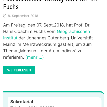
Fuchs
8. September 2018
Am Freitag, den 07. Sept.2018, hat Prof. Dr.
Hans-Joachim Fuchs vom
Geographischen
Institut
der Johannes Gutenberg-Universität
Mainz im Mehrzweckraum gastiert, um zum
Thema „Monsun – der Atem Indiens“ zu
referieren.
(mehr …)
“MONSUN
WEITERLESEN
–
DER
ATEM
INDIENS”:
FASZINIERENDER
VORTRAG
VON
PROF.
DR.
Sekretariat
FUCHS