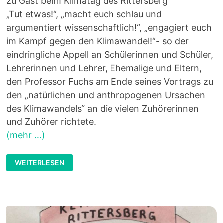
zu Gast beim Klimatag des Rittersberg
„Tut etwas!“, „macht euch schlau und
argumentiert wissenschaftlich!“, „engagiert euch
im Kampf gegen den Klimawandel!“- so der
eindringliche Appell an Schülerinnen und Schüler,
Lehrerinnen und Lehrer, Ehemalige und Eltern,
den Professor Fuchs am Ende seines Vortrags zu
den „natürlichen und anthropogenen Ursachen
des Klimawandels“ an die vielen Zuhörerinnen
und Zuhörer richtete.
(mehr …)
KLIMATAG
WEITERLESEN
2024:
PROFESSOR
IN
AKTION