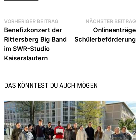
Beitragsnavigation
Vorheriger
N
VORHERIGER BEITRAG
NÄCHSTER BEITRAG
Beitrag:
B
Benefizkonzert der
Onlineanträge
Rittersberg Big Band
Schülerbeförderung
im SWR-Studio
Kaiserslautern
DAS KÖNNTEST DU AUCH MÖGEN