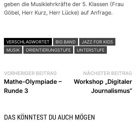
geben die Musiklehrkräfte der 5. Klassen (Frau
Göbel, Herr Kurz, Herr Lücke) auf Anfrage.
VERSCHLAGWORTET
BIG BAND
JAZZ FOR KIDS
MUSIK
ORIENTIERUNGSTUFE
UNTERSTUFE
Beitragsnavigation
Vorheriger
N
VORHERIGER BEITRAG
NÄCHSTER BEITRAG
Beitrag:
B
Mathe-Olympiade –
Workshop „Digitaler
Runde 3
Journalismus“
DAS KÖNNTEST DU AUCH MÖGEN