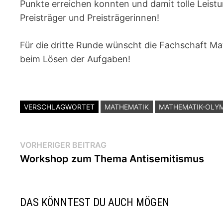
Punkte erreichen konnten und damit tolle Leist
Preisträger und Preisträgerinnen!
Für die dritte Runde wünscht die Fachschaft Mat
beim Lösen der Aufgaben!
VERSCHLAGWORTET
MATHEMATIK
MATHEMATIK-OLY
Beitragsnavigation
Vorheriger
VORHERIGER BEITRAG
Beitrag:
Workshop zum Thema Antisemitismus
DAS KÖNNTEST DU AUCH MÖGEN