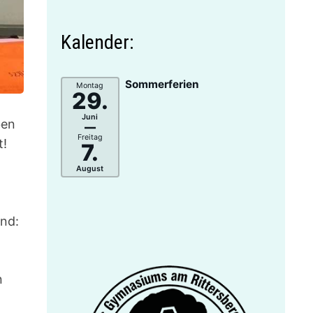
Kalender:
Sommerferien
Montag
29.
Juni
–
ben
Freitag
t!
7.
August
ind:
n