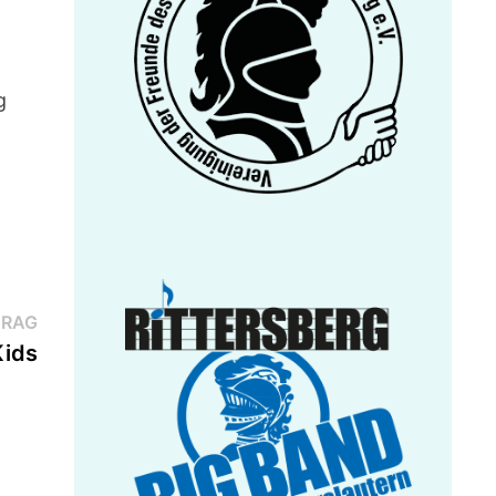
g
Nächster
TRAG
Beitrag:
Kids