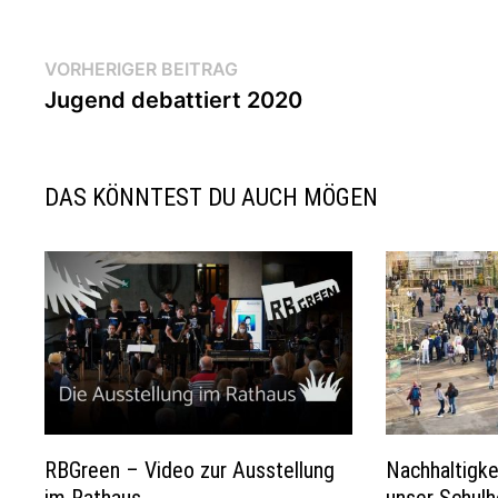
Beitragsnavigation
Vorheriger
VORHERIGER BEITRAG
Beitrag:
Jugend debattiert 2020
DAS KÖNNTEST DU AUCH MÖGEN
RBGreen – Video zur Ausstellung
Nachhaltigke
im Rathaus
unser Schulh