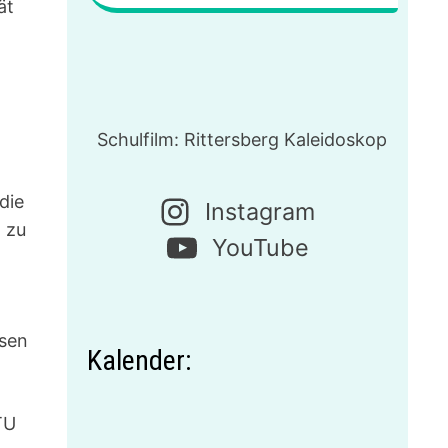
ät
Schulfilm: Rittersberg Kaleidoskop
die
Instagram
 zu
YouTube
t
ssen
Kalender:
TU