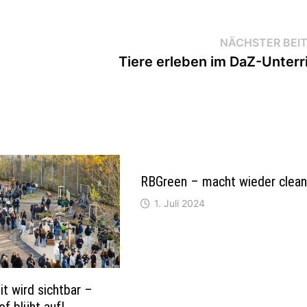
NÄCHSTER BEI
Tiere erleben im DaZ-Unterr
RBGreen – macht wieder clea
1. Juli 2024
it wird sichtbar –
of blüht auf!