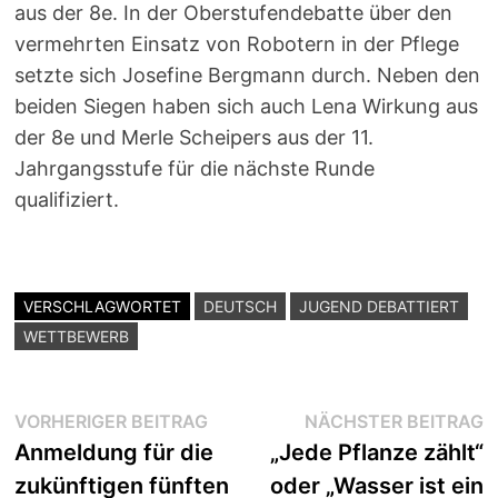
aus der 8e. In der Oberstufendebatte über den
vermehrten Einsatz von Robotern in der Pflege
setzte sich Josefine Bergmann durch. Neben den
beiden Siegen haben sich auch Lena Wirkung aus
der 8e und Merle Scheipers aus der 11.
Jahrgangsstufe für die nächste Runde
qualifiziert.
VERSCHLAGWORTET
DEUTSCH
JUGEND DEBATTIERT
WETTBEWERB
Beitragsnavigation
Vorheriger
N
VORHERIGER BEITRAG
NÄCHSTER BEITRAG
Beitrag:
B
Anmeldung für die
„Jede Pflanze zählt“
zukünftigen fünften
oder „Wasser ist ein