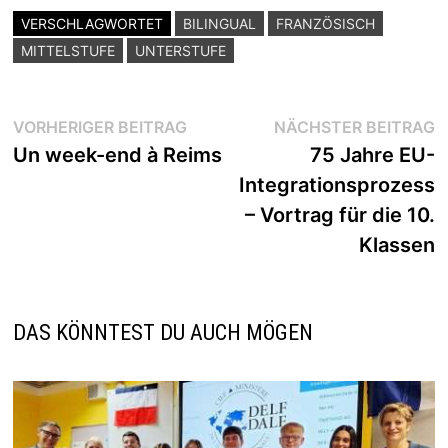
VERSCHLAGWORTET
BILINGUAL
FRANZÖSISCH
MITTELSTUFE
UNTERSTUFE
Beitragsnavigation
Vorheriger
N
VORHERIGER BEITRAG
NÄCHSTER BEITRAG
Beitrag:
B
Un week-end à Reims
75 Jahre EU-
Integrationsprozess
– Vortrag für die 10.
Klassen
DAS KÖNNTEST DU AUCH MÖGEN