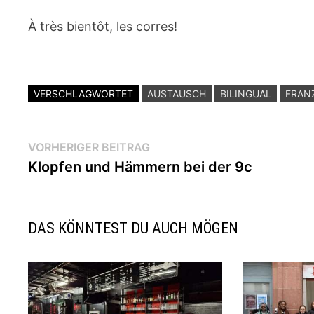
À très bientôt, les corres!
VERSCHLAGWORTET
AUSTAUSCH
BILINGUAL
FRAN
Beitragsnavigation
Vorheriger
VORHERIGER BEITRAG
Beitrag:
Klopfen und Hämmern bei der 9c
DAS KÖNNTEST DU AUCH MÖGEN