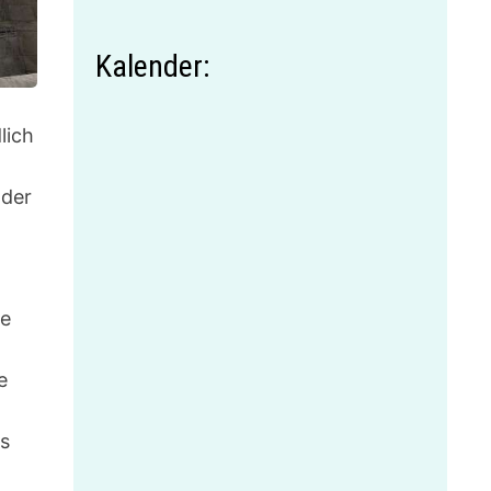
Kalender:
lich
 der
te
e
es