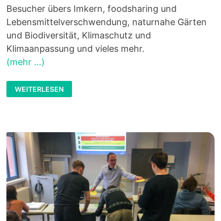
Besucher übers Imkern, foodsharing und
Lebensmittelverschwendung, naturnahe Gärten
und Biodiversität, Klimaschutz und
Klimaanpassung und vieles mehr.
(mehr …)
FAIR
WEITERLESEN
GEWINNT
IMMER!