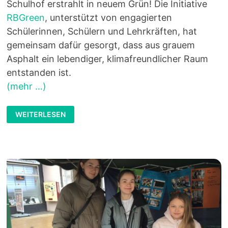
Schulhof erstrahlt in neuem Grün! Die Initiative
RBGreen
, unterstützt von engagierten
Schülerinnen, Schülern und Lehrkräften, hat
gemeinsam dafür gesorgt, dass aus grauem
Asphalt ein lebendiger, klimafreundlicher Raum
entstanden ist.
(mehr …)
NACHHALTIGKEIT
WEITERLESEN
WIRD
SICHTBAR
–
UNSER
SCHULHOF
BLÜHT
AUF!