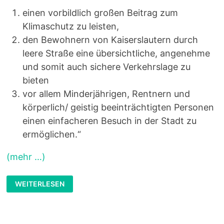
einen vorbildlich großen Beitrag zum
Klimaschutz zu leisten,
den Bewohnern von Kaiserslautern durch
leere Straße eine übersichtliche, angenehme
und somit auch sichere Verkehrslage zu
bieten
vor allem Minderjährigen, Rentnern und
körperlich/ geistig beeinträchtigten Personen
einen einfacheren Besuch in der Stadt zu
ermöglichen.“
(mehr …)
MIT
WEITERLESEN
FREUNDLICHEN
GRÜSSEN, I
HRE S
CHÜLER V
OM R
ITTERSBERG- G