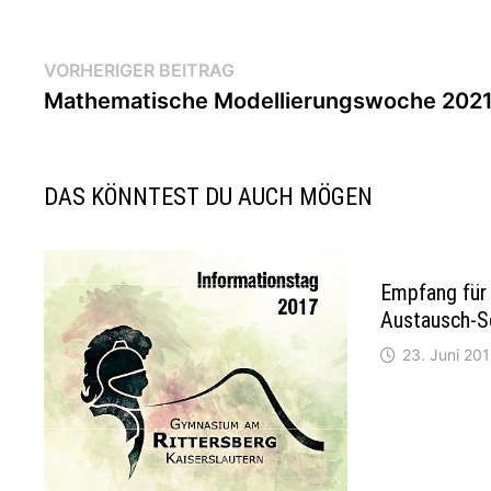
Beitragsnavigation
Vorheriger
VORHERIGER BEITRAG
Beitrag:
Mathematische Modellierungswoche 202
DAS KÖNNTEST DU AUCH MÖGEN
Empfang für
Austausch-S
23. Juni 20