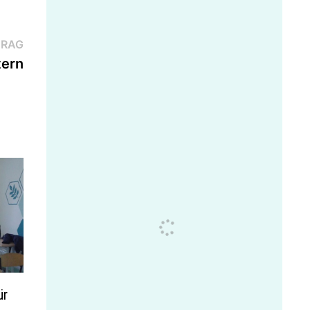
Nächster
TRAG
Beitrag:
tern
ür