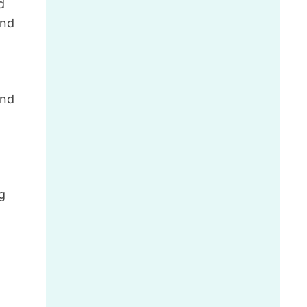
d
und
und
g