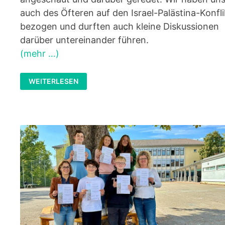
auch des Öfteren auf den Israel-Palästina-Konfli
bezogen und durften auch kleine Diskussionen
darüber untereinander führen.
(mehr …)
WORKSHOP
WEITERLESEN
ZUM
THEMA
ANTISEMITISMUS