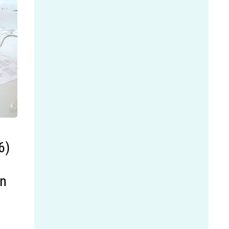
6)
rn
m