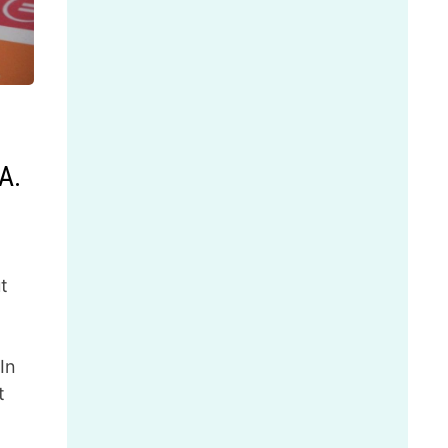
A.
t
In
t