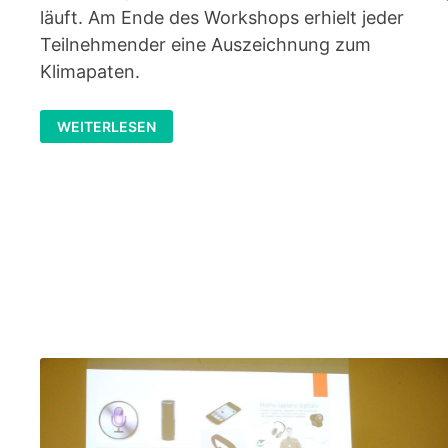
läuft. Am Ende des Workshops erhielt jeder
Teilnehmender eine Auszeichnung zum
Klimapaten.
AUSZEICHNUNG
WEITERLESEN
ZUM
KLIMAPATEN:
ZU
VIEL
–
ZU
WENIG
WASSER