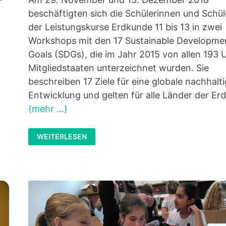
beschäftigten sich die Schülerinnen und Schül
der Leistungskurse Erdkunde 11 bis 13 in zwei
Workshops mit den 17 Sustainable Developme
Goals (SDGs), die im Jahr 2015 von allen 193 
Mitgliedstaaten unterzeichnet wurden. Sie
beschreiben 17 Ziele für eine globale nachhalt
Entwicklung und gelten für alle Länder der Erd
(mehr …)
LEISTUNGSKURSE
WEITERLESEN
EK
DREHEN
ERKLÄRVIDEOS
BEI
WORKSHOPS
MIT
DR.
A.
EBERTH