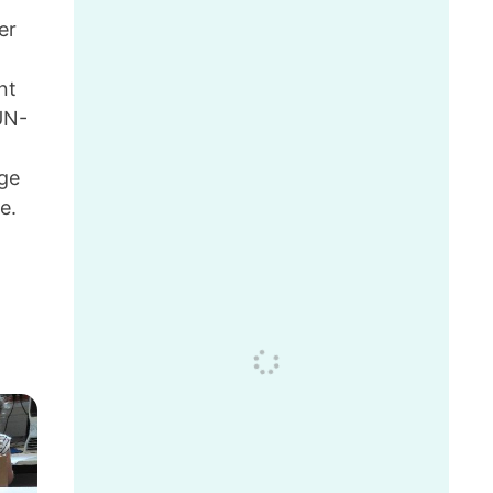
er
nt
UN-
ige
e.