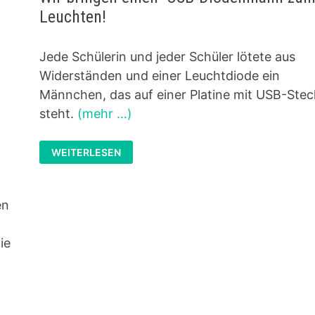
Leuchten!
Jede Schülerin und jeder Schüler lötete aus
Widerständen und einer Leuchtdiode ein
Männchen, das auf einer Platine mit USB-Stec
steht.
(mehr …)
EXKURSION
WEITERLESEN
DER
MINT-
KINDER
(KLASSE
6)
en
ZUM
SCHÜLERLABOR
DES
FACHBEREICHS
ie
ELEKTROTECHNIK
DER
TU
KAISERSLAUTERN