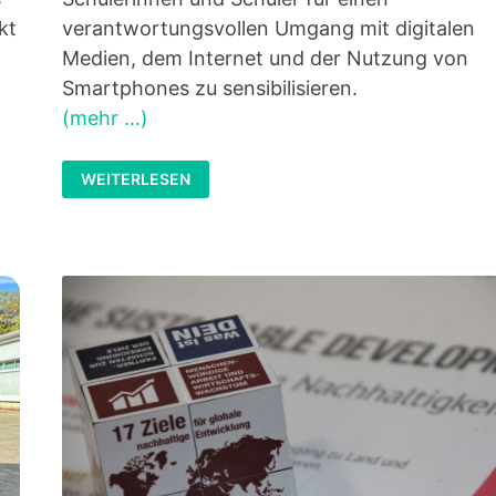
kt
verantwortungsvollen Umgang mit digitalen
Medien, dem Internet und der Nutzung von
Smartphones zu sensibilisieren.
(mehr …)
MEDIEN-
WEITERLESEN
WORKSHOPS
2024
FÜR
UNSERE
5.
KLASSEN