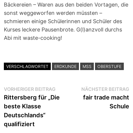
Bäckereien – Waren aus den beiden Vortagen, die
sonst weggeworfen werden müssten –
schmieren einige Schülerinnen und Schüler des
Kurses leckere Pausenbrote. G(l)anzvoll durchs
Abi mit waste-cooking!
VERSCHLAGWORTET
ERDKUNDE
MSS
OBERSTUFE
Beitragsnavigation
Vorheriger
N
VORHERIGER BEITRAG
NÄCHSTER BEITRAG
Beitrag:
B
Rittersberg für „Die
fair trade macht
beste Klasse
Schule
Deutschlands“
qualifiziert