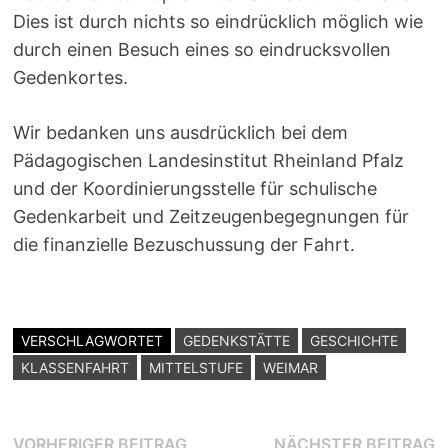
Dies ist durch nichts so eindrücklich möglich wie
durch einen Besuch eines so eindrucksvollen
Gedenkortes.
Wir bedanken uns ausdrücklich bei dem
Pädagogischen Landesinstitut Rheinland Pfalz
und der Koordinierungsstelle für schulische
Gedenkarbeit und Zeitzeugenbegegnungen für
die finanzielle Bezuschussung der Fahrt.
VERSCHLAGWORTET
GEDENKSTÄTTE
GESCHICHTE
KLASSENFAHRT
MITTELSTUFE
WEIMAR
Beitragsnavigation
Vorheriger
N
VORHERIGER BEITRAG
NÄCHSTER BEITRAG