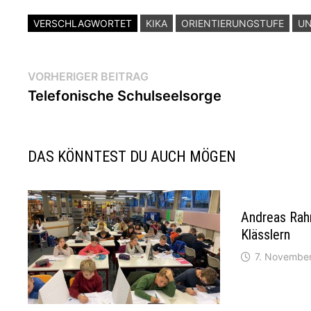
VERSCHLAGWORTET
KIKA
ORIENTIERUNGSTUFE
UN
Beitragsnavigation
Vorheriger
VORHERIGER BEITRAG
Beitrag:
Telefonische Schulseelsorge
DAS KÖNNTEST DU AUCH MÖGEN
Andreas Rah
Klässlern
7. Novembe