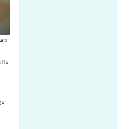
 und
ffel
ger