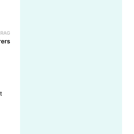
Nächster
TRAG
Beitrag:
rers
t