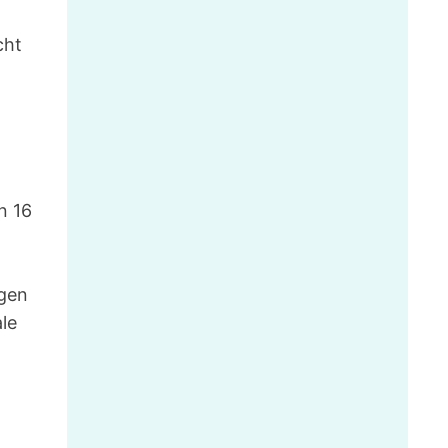
cht
n 16
egen
ale