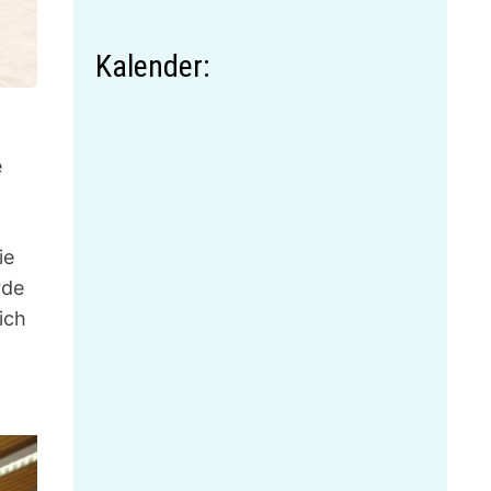
Kalender:
e
ie
rde
ich
n