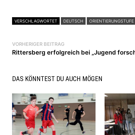
VERSCHLAGWORTET
DEUTSCH
ORIENTIERUNGSTUFE
Beitragsnavigation
Vorheriger
VORHERIGER BEITRAG
Beitrag:
Rittersberg erfolgreich bei „Jugend forsc
DAS KÖNNTEST DU AUCH MÖGEN