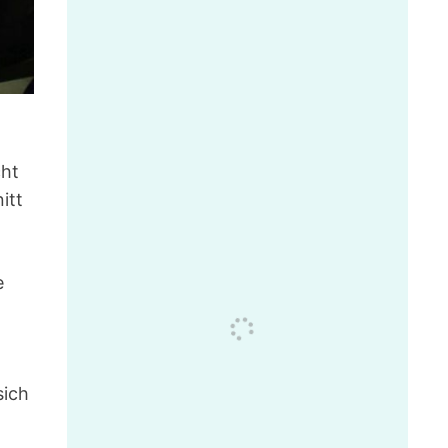
cht
itt
e
sich