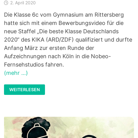
2. April 2020
Die Klasse 6c vom Gymnasium am Rittersberg
hatte sich mit einem Bewerbungsvideo für die
neue Staffel „Die beste Klasse Deutschlands
2020“ des KIKA (ARD/ZDF) qualifiziert und durfte
Anfang März zur ersten Runde der
Aufzeichnungen nach Köln in die Nobeo-
Fernsehstudios fahren.
(mehr …)
KIKA:
WEITERLESEN
„DIE
BESTE
KLASSE
DEUTSCHLANDS
2020“
MIT
DER
6C
VOM
RITTERSBERG!