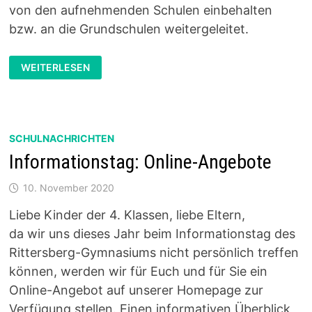
von den aufnehmenden Schulen einbehalten
bzw. an die Grundschulen weitergeleitet.
ANMELDUNG
WEITERLESEN
DER
NEUEN
FÜNFTKLÄSSLER/INNEN:
1.
BIS
20.
FEBRUAR
SCHULNACHRICHTEN
2021
PER
Informationstag: Online-Angebote
POST
10. November 2020
Liebe Kinder der 4. Klassen, liebe Eltern,
da wir uns dieses Jahr beim Informationstag des
Rittersberg-Gymnasiums nicht persönlich treffen
können, werden wir für Euch und für Sie ein
Online-Angebot auf unserer Homepage zur
Verfügung stellen. Einen informativen Überblick