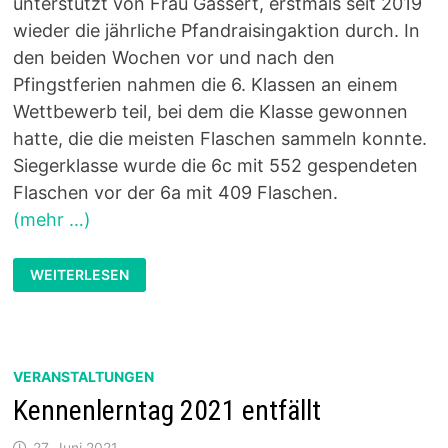
unterstützt von Frau Gassert, erstmals seit 2019
wieder die jährliche Pfandraisingaktion durch. In
den beiden Wochen vor und nach den
Pfingstferien nahmen die 6. Klassen an einem
Wettbewerb teil, bei dem die Klasse gewonnen
hatte, die die meisten Flaschen sammeln konnte.
Siegerklasse wurde die 6c mit 552 gespendeten
Flaschen vor der 6a mit 409 Flaschen.
(mehr …)
PARTNERSCHAFT
WEITERLESEN
MIT
JUNTOS:
PFANDRAISINGAKTION
VERANSTALTUNGEN
Kennenlerntag 2021 entfällt
27. Juni 2021