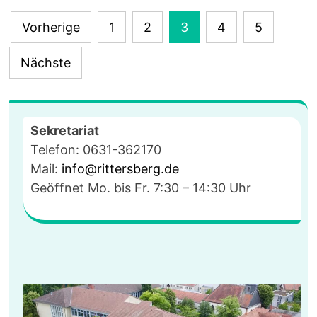
AM
7.5.2019
Seitennummerierung
UM
Vorherige
1
2
3
4
5
19
der
UHR
IN
Nächste
DER
Beiträge
GYMNASTIKHALLE
Sekretariat
Telefon: 0631-362170
Mail:
info@rittersberg.de
Geöffnet Mo. bis Fr. 7:30 – 14:30 Uhr