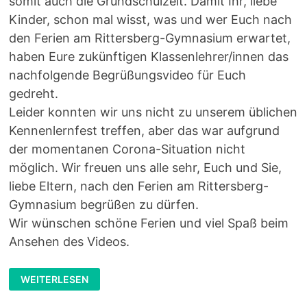
somit auch die Grundschulzeit. Damit Ihr, liebe
Kinder, schon mal wisst, was und wer Euch nach
den Ferien am Rittersberg-Gymnasium erwartet,
haben Eure zukünftigen Klassenlehrer/innen das
nachfolgende Begrüßungsvideo für Euch
gedreht.
Leider konnten wir uns nicht zu unserem üblichen
Kennenlernfest treffen, aber das war aufgrund
der momentanen Corona-Situation nicht
möglich. Wir freuen uns alle sehr, Euch und Sie,
liebe Eltern, nach den Ferien am Rittersberg-
Gymnasium begrüßen zu dürfen.
Wir wünschen schöne Ferien und viel Spaß beim
Ansehen des Videos.
BEGRÜSSUNGSVIDEO F
WEITERLESEN
ÜR D
IE N
EUEN 5