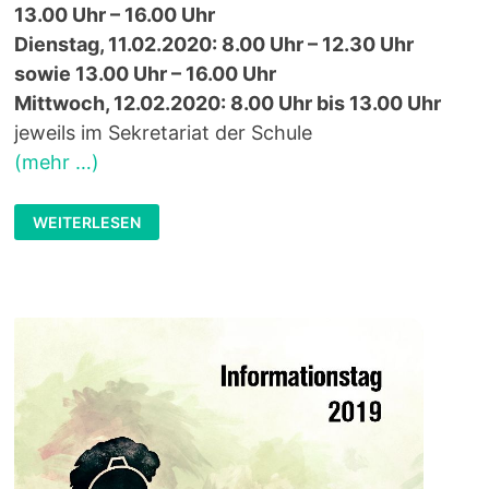
13.00 Uhr – 16.00 Uhr
Dienstag, 11.02.2020: 8.00 Uhr – 12.30 Uhr
sowie 13.00 Uhr – 16.00 Uhr
Mittwoch, 12.02.2020: 8.00 Uhr bis 13.00 Uhr
jeweils im Sekretariat der Schule
(mehr …)
ANMELDUNG
WEITERLESEN
FÜR
DIE
ZUKÜNFTIGEN
FÜNFTEN
KLASSEN
VOM
10.
BIS
12.
FEBRUAR
2020