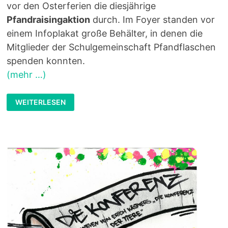
vor den Osterferien die diesjährige
Pfandraisingaktion
durch. Im Foyer standen vor
einem Infoplakat große Behälter, in denen die
Mitglieder der Schulgemeinschaft Pfandflaschen
spenden konnten.
(mehr …)
KLASSE
WEITERLESEN
5B
SIEGT
BEIM
„PFANDRAISING“