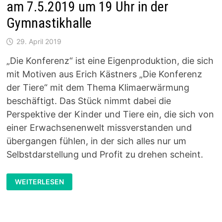
am 7.5.2019 um 19 Uhr in der
Gymnastikhalle
29. April 2019
„Die Konferenz“ ist eine Eigenproduktion, die sich
mit Motiven aus Erich Kästners „Die Konferenz
der Tiere“ mit dem Thema Klimaerwärmung
beschäftigt. Das Stück nimmt dabei die
Perspektive der Kinder und Tiere ein, die sich von
einer Erwachsenenwelt missverstanden und
übergangen fühlen, in der sich alles nur um
Selbstdarstellung und Profit zu drehen scheint.
THEATER
WEITERLESEN
AG
5-
7
SPIELT
„DIE
KONFERENZ“